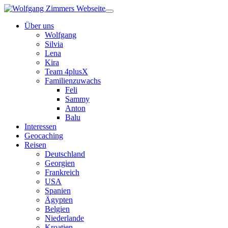
Über uns
Wolfgang
Silvia
Lena
Kira
Team 4plusX
Familienzuwachs
Feli
Sammy
Anton
Balu
Interessen
Geocaching
Reisen
Deutschland
Georgien
Frankreich
USA
Spanien
Ägypten
Belgien
Niederlande
Kroatien