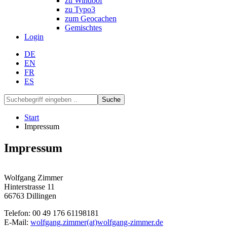
zu Windoof
zu Typo3
zum Geocachen
Gemischtes
Login
DE
EN
FR
ES
Suche
Start
Impressum
Impressum
Wolfgang Zimmer
Hinterstrasse 11
66763 Dillingen
Telefon: 00 49 176 61198181
E-Mail:
wolfgang.zimmer(at)wolfgang-zimmer.de