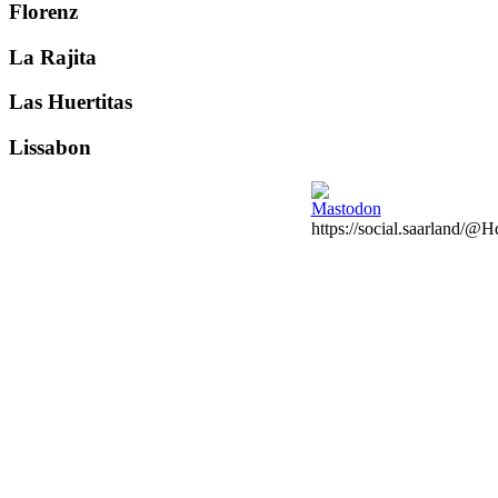
Florenz
La Rajita
Las Huertitas
Lissabon
Previous
Next
https://social.saarland/@