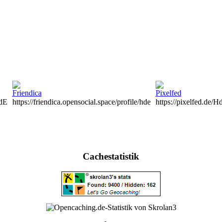
HdE
https://friendica.opensocial.space/profile/hde
https://pixelfed.de/
Cachestatistik