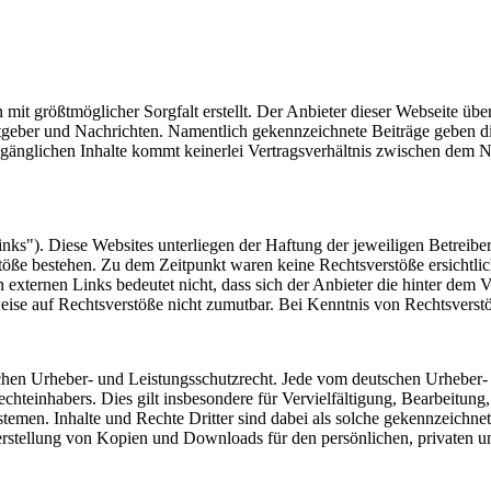
 mit größtmöglicher Sorgfalt erstellt. Der Anbieter dieser Webseite üb
 Ratgeber und Nachrichten. Namentlich gekennzeichnete Beiträge geben
ugänglichen Inhalte kommt keinerlei Vertragsverhältnis zwischen dem N
nks"). Diese Websites unterliegen der Haftung der jeweiligen Betreiber
öße bestehen. Zu dem Zeitpunkt waren keine Rechtsverstöße ersichtlich.
n externen Links bedeutet nicht, dass sich der Anbieter die hinter dem 
weise auf Rechtsverstöße nicht zumutbar. Bei Kenntnis von Rechtsverst
tschen Urheber- und Leistungsschutzrecht. Jede vom deutschen Urheber-
echteinhabers. Dies gilt insbesondere für Vervielfältigung, Bearbeitu
men. Inhalte und Rechte Dritter sind dabei als solche gekennzeichnet.
e Herstellung von Kopien und Downloads für den persönlichen, privaten u