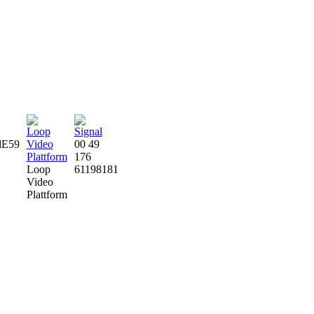
HdE59
00 49
176
Loop
61198181
Video
Plattform