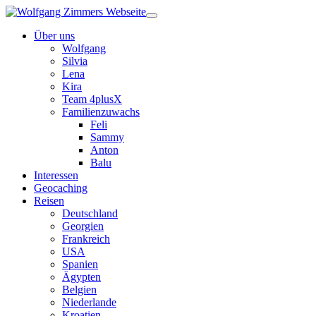
Über uns
Wolfgang
Silvia
Lena
Kira
Team 4plusX
Familienzuwachs
Feli
Sammy
Anton
Balu
Interessen
Geocaching
Reisen
Deutschland
Georgien
Frankreich
USA
Spanien
Ägypten
Belgien
Niederlande
Kroatien