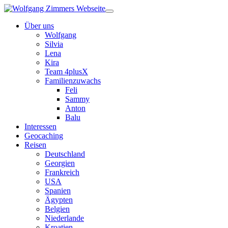
Über uns
Wolfgang
Silvia
Lena
Kira
Team 4plusX
Familienzuwachs
Feli
Sammy
Anton
Balu
Interessen
Geocaching
Reisen
Deutschland
Georgien
Frankreich
USA
Spanien
Ägypten
Belgien
Niederlande
Kroatien