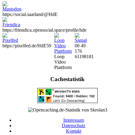
Previous
Next
https://social.saarland/@HdE
https://friendica.opensocial.space/profile/hde
https://pixelfed.de/HdE59
00 49
176
Loop
61198181
Video
Plattform
Cachestatistik
Impressum
Datenschutz
Kontakt