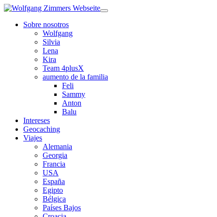
Sobre nosotros
Wolfgang
Silvia
Lena
Kira
Team 4plusX
aumento de la familia
Feli
Sammy
Anton
Balu
Intereses
Geocaching
Viajes
Alemania
Georgia
Francia
USA
España
Egipto
Bélgica
Países Bajos
Croacia