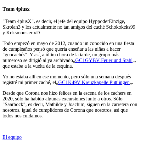
Team 4plusx
"Team 4plusX", es decir, el jefe del equipo HyppoderEinzige,
Skrolan3 y los actualmente no tan amigos del caché Schokokeks99
y Keksmonster xD.
Todo empezó en mayo de 2012, cuando un conocido en una fiesta
de cumpleaños pensó que quería enseñar a las niñas a hacer
"geocachés". Y así, a última hora de la tarde, un grupo más
numeroso se dirigió al ya archivado„
GC1GYBV Feuer und Stahl
„,
que estaba a la vuelta de la esquina.
Yo no estaba allí en ese momento, pero sólo una semana después
registré mi primer caché, el„
GC1K49V Kreuzkapelle Püttlingen
„.
Desde que Corona nos hizo felices en la escena de los cachers en
2020, sólo ha habido algunas excursiones junto a otros. Sólo
"Saarbock", es decir, Mathilde y Joachim, siguen en la carretera con
nosotros, igual de cumplidores de Corona que nosotros, así que
todos nos cuidamos.
El equipo