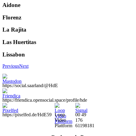
Aidone
Florenz
La Rajita
Las Huertitas
Lissabon
Previous
Next
https://social.saarland/@HdE
https://friendica.opensocial.space/profile/hde
https://pixelfed.de/HdE59
Loop
00 49
Video
176
Plattform
61198181