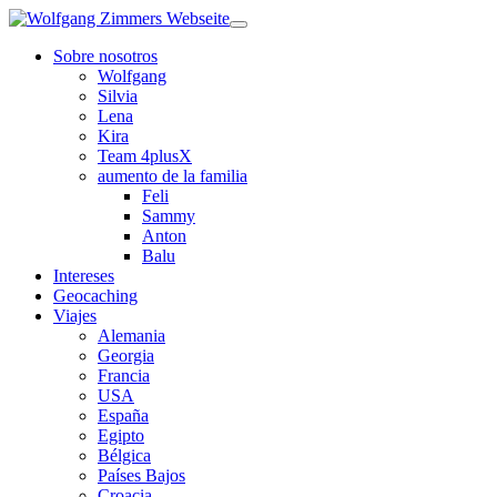
Sobre nosotros
Wolfgang
Silvia
Lena
Kira
Team 4plusX
aumento de la familia
Feli
Sammy
Anton
Balu
Intereses
Geocaching
Viajes
Alemania
Georgia
Francia
USA
España
Egipto
Bélgica
Países Bajos
Croacia