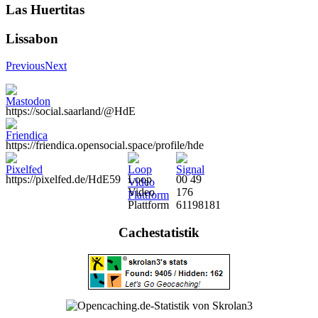
Las Huertitas
Lissabon
Previous
Next
https://social.saarland/@HdE
https://friendica.opensocial.space/profile/hde
https://pixelfed.de/HdE59
Loop
00 49
Video
176
Plattform
61198181
Cachestatistik