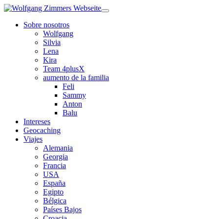
Sobre nosotros
Wolfgang
Silvia
Lena
Kira
Team 4plusX
aumento de la familia
Feli
Sammy
Anton
Balu
Intereses
Geocaching
Viajes
Alemania
Georgia
Francia
USA
España
Egipto
Bélgica
Países Bajos
Croacia