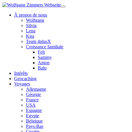
À propos de nous
Wolfgang
Silvia
Lena
Kira
Team 4plusX
Croissance familiale
Feli
Sammy
Anton
Balu
Intérêts
Geocaching
Voyages
Allemagne
Géorgie
France
USA
Espagne
Egypte
Belgique
Pays-Bas
Croatie