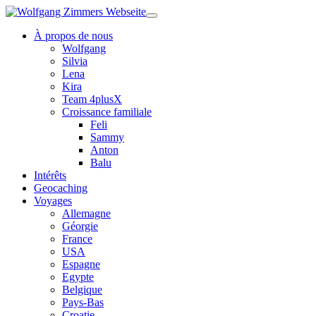
À propos de nous
Wolfgang
Silvia
Lena
Kira
Team 4plusX
Croissance familiale
Feli
Sammy
Anton
Balu
Intérêts
Geocaching
Voyages
Allemagne
Géorgie
France
USA
Espagne
Egypte
Belgique
Pays-Bas
Croatie