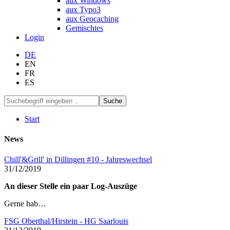
aux Windows
aux Typo3
aux Geocaching
Gemischtes
Login
DE
EN
FR
ES
Suche
Start
News
Chill'&Grill' in Dillingen #10 - Jahreswechsel
31/12/2019
An dieser Stelle ein paar Log-Auszüge
Gerne hab…
FSG Oberthal/Hirstein - HG Saarlouis