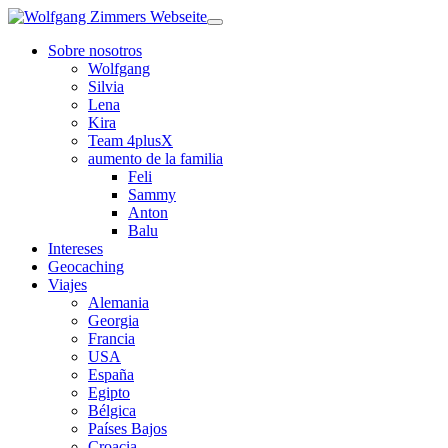
Sobre nosotros
Wolfgang
Silvia
Lena
Kira
Team 4plusX
aumento de la familia
Feli
Sammy
Anton
Balu
Intereses
Geocaching
Viajes
Alemania
Georgia
Francia
USA
España
Egipto
Bélgica
Países Bajos
Croacia