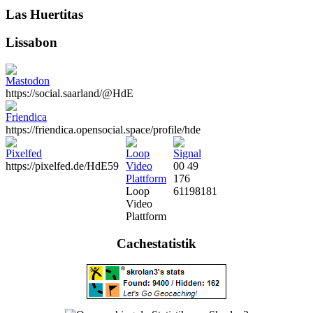
Las Huertitas
Lissabon
Previous
Next
https://social.saarland/@HdE
https://friendica.opensocial.space/profile/hde
https://pixelfed.de/HdE59
00 49
176
Loop
61198181
Video
Plattform
Cachestatistik