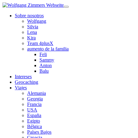
Sobre nosotros
Wolfgang
Silvia
Lena
Kira
Team 4plusX
aumento de la familia
Feli
Sammy
Anton
Balu
Intereses
Geocaching
Viajes
Alemania
Georgia
Francia
USA
España
Egipto
Bélgica
Países Bajos
Croacia