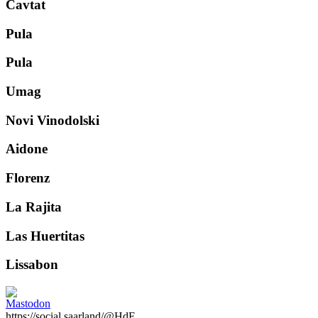
Cavtat
Pula
Pula
Umag
Novi Vinodolski
Aidone
Florenz
La Rajita
Las Huertitas
Lissabon
Previous
Next
https://social.saarland/@HdE