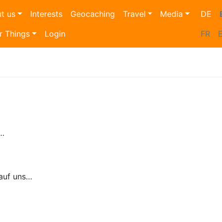
t us
Interests
Geocaching
Travel
Media
DE
r Things
Login
FR
r…
 auf uns…