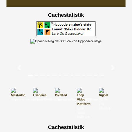
Cachestatistik
Previous
Next
https://social.saarland/@HdE
https://friendica.opensocial.space/profile/hde
https://pixelfed.de/HdE59
00 49
176
Loop
61198181
Video
Plattform
Cachestatistik